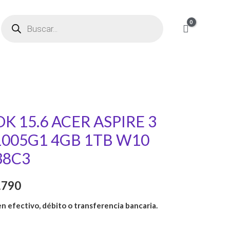
Products
search
inal
Current
 15.6 ACER ASPIRE 3
e
price
 1005G1 4GB 1TB W10
is:
38C3
.700.
$ 77.790.
.790
en efectivo, débito o transferencia bancaria.