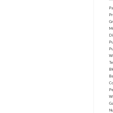
Pa
Pr
Gr
Me
Di
Pu
Pu
We
Te
Bl
Ba
Co
Pe
Wi
Ga
Nu