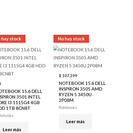
 hay stock
No hay stock
$
107.399
NOTEBOOK 15.6 DELL
0
INSPIRON 3505 AMD
OTEBOOK 15.6 DELL
RYZEN 5 3450U
SPIRON 3501 INTEL
2P08M
ORE I3 1115G4 4GB
Notebooks
DD 1TB 8CN8T
tebooks
Leer más
Leer más