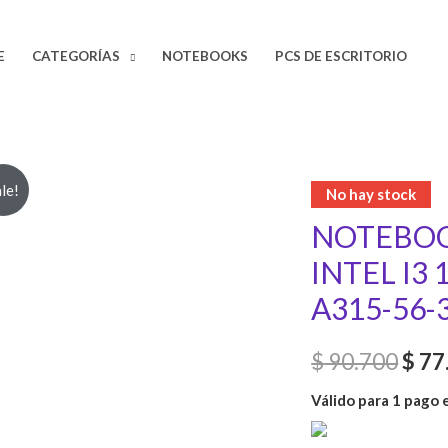
E
CATEGORÍAS
NOTEBOOKS
PCS DE ESCRITORIO
Orig
le!
No hay stock
NOTEBOOK
pric
INTEL I3
was:
A315-56-
$ 90
$
90.700
$
77
Válido para 1 pago 