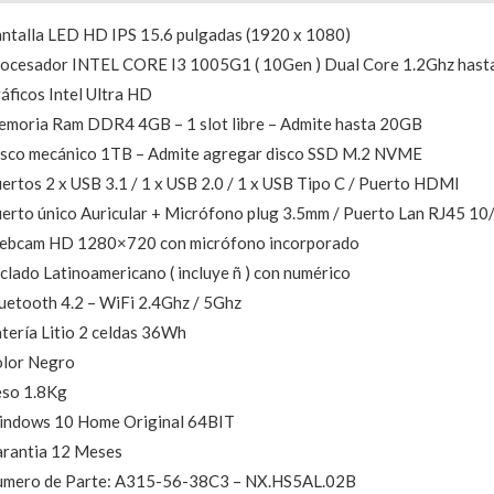
ntalla LED HD IPS 15.6 pulgadas (1920 x 1080)
ocesador INTEL CORE I3 1005G1 ( 10Gen ) Dual Core 1.2Ghz hast
áficos Intel Ultra HD
moria Ram DDR4 4GB – 1 slot libre – Admite hasta 20GB
sco mecánico 1TB – Admite agregar disco SSD M.2 NVME
ertos 2 x USB 3.1 / 1 x USB 2.0 / 1 x USB Tipo C / Puerto HDMI
erto único Auricular + Micrófono plug 3.5mm / Puerto Lan RJ45 
bcam HD 1280×720 con micrófono incorporado
clado Latinoamericano ( incluye ñ ) con numérico
uetooth 4.2 – WiFi 2.4Ghz / 5Ghz
tería Litio 2 celdas 36Wh
lor Negro
so 1.8Kg
ndows 10 Home Original 64BIT
rantia 12 Meses
mero de Parte: A315-56-38C3 – NX.HS5AL.02B