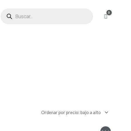
Products
search
Original
Current