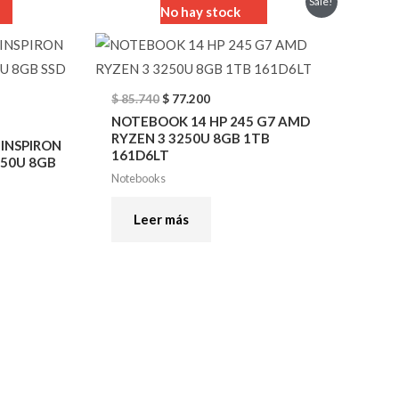
Sale!
No hay stock
price
price
was:
is:
$ 85.740.
$ 77.200.
$
85.740
$
77.200
NOTEBOOK 14 HP 245 G7 AMD
RYZEN 3 3250U 8GB 1TB
 INSPIRON
161D6LT
450U 8GB
Notebooks
Leer más