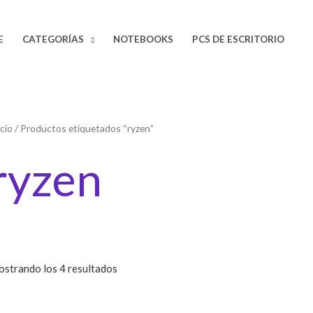
E
CATEGORÍAS
NOTEBOOKS
PCS DE ESCRITORIO
Sorted
icio
/ Productos etiquetados “ryzen”
by
price:
low
ryzen
to
high
strando los 4 resultados