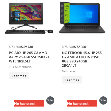
$
73.200
$
69.730
$
75.660
$
72.060
PC AIO HP 205 G3 AMD
NOTEBOOK 15.6 HP 255
A4-9125 4GB SSD 240GB
G7 AMD ATHLON 3150
W10 1R2L5LT
8GB SSD 240GB
2B0A4LT
PCs de escritorio
Notebooks
Leer más
Leer más
Original
Current
Original
Current
Sale!
Sale!
No hay stock
No hay stock
price
price
price
price
was:
is:
was:
is: