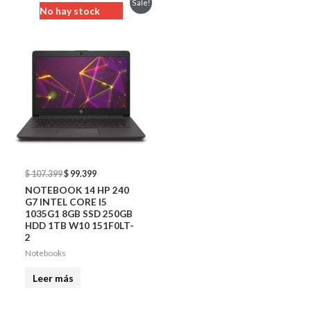
Sale!
No hay stock
price
price
was:
is:
$ 107.399.
$ 99.399.
$
107.399
$
99.399
NOTEBOOK 14 HP 240
G7 INTEL CORE I5
1035G1 8GB SSD 250GB
HDD 1TB W10 151F0LT-
2
Notebooks
Leer más