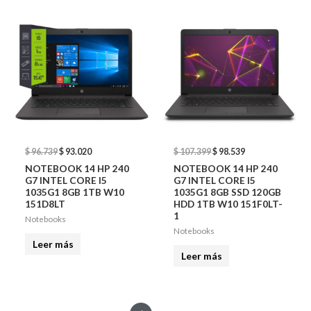
was:
is:
was:
is:
$ 96.739.
$ 93.020.
$ 107.399.
$ 98.539.
$
96.739
$
93.020
$
107.399
$
98.539
NOTEBOOK 14 HP 240
NOTEBOOK 14 HP 240
G7 INTEL CORE I5
G7 INTEL CORE I5
1035G1 8GB 1TB W10
1035G1 8GB SSD 120GB
151D8LT
HDD 1TB W10 151F0LT-
1
Notebooks
Notebooks
Leer más
Leer más
Original
Current