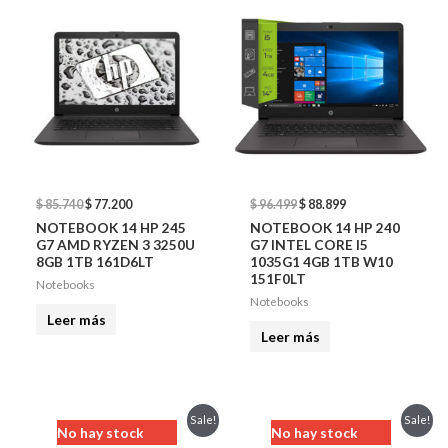
$ 85.740.
$ 77.200.
$ 96.499.
$ 88.899.
$
85.740
$
77.200
$
96.499
$
88.899
NOTEBOOK 14 HP 245
NOTEBOOK 14 HP 240
G7 AMD RYZEN 3 3250U
G7 INTEL CORE I5
8GB 1TB 161D6LT
1035G1 4GB 1TB W10
151F0LT
Notebooks
Notebooks
Leer más
Leer más
Original
Current
Original
Current
Sale!
Sale!
No hay stock
No hay stock
price
price
price
price