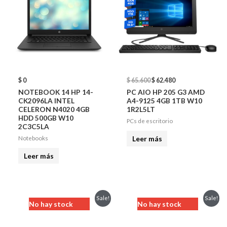
$
0
$
65.600
$
62.480
NOTEBOOK 14 HP 14-
PC AIO HP 205 G3 AMD
CK2096LA INTEL
A4-9125 4GB 1TB W10
CELERON N4020 4GB
1R2L5LT
HDD 500GB W10
PCs de escritorio
2C3C5LA
Leer más
Notebooks
Leer más
Original
Current
Original
Current
Sale!
Sale!
No hay stock
No hay stock
price
price
price
price
was:
is:
was:
is:
$ 73.200.
$ 69.730.
$ 75.660.
$ 72.060.