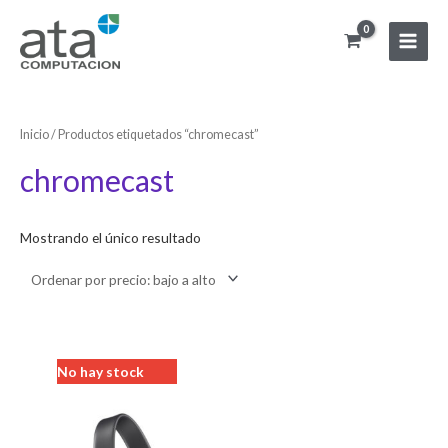
Ir
Main
al
Menu
contenido
Inicio
/ Productos etiquetados “chromecast”
chromecast
Mostrando el único resultado
No hay stock